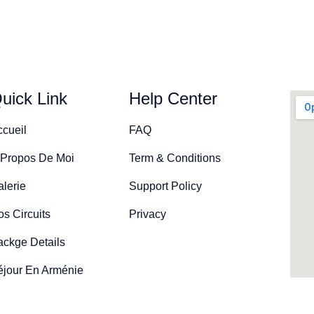
uick Link
Help Center
ccueil
FAQ
 Propos De Moi
Term & Conditions
lerie
Support Policy
s Circuits
Privacy
ackge Details
éjour En Arménie