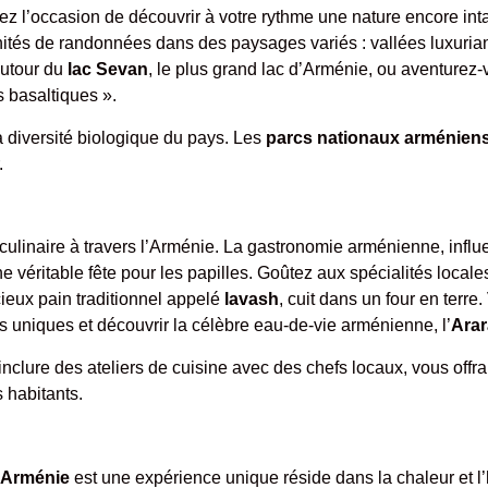
rez l’occasion de découvrir à votre rythme une nature encore int
ités de randonnées dans des paysages variés : vallées luxuriant
autour du
lac Sevan
, le plus grand lac d’Arménie, ou aventurez
 basaltiques ».
a diversité biologique du pays. Les
parcs nationaux arménien
.
ulinaire à travers l’Arménie. La gastronomie arménienne, influ
 véritable fête pour les papilles. Goûtez aux spécialités loca
icieux pain traditionnel appelé
lavash
, cuit dans un four en terr
s uniques et découvrir la célèbre eau-de-vie arménienne, l’
Arar
clure des ateliers de cuisine avec des chefs locaux, vous offran
 habitants.
 Arménie
est une expérience unique réside dans la chaleur et l’h