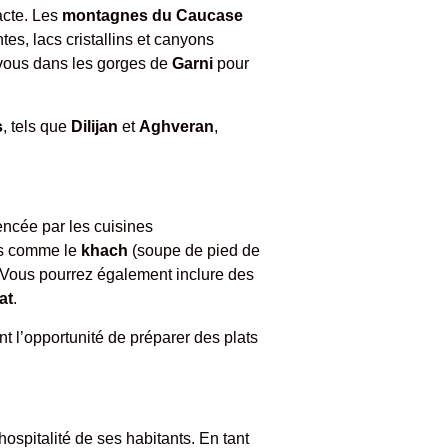
acte. Les
montagnes du Caucase
es, lacs cristallins et canyons
-vous dans les gorges de
Garni
pour
s
, tels que
Dilijan
et
Aghveran
,
encée par les cuisines
les comme le
khach
(soupe de pied de
e. Vous pourrez également inclure des
at
.
t l’opportunité de préparer des plats
ospitalité de ses habitants. En tant