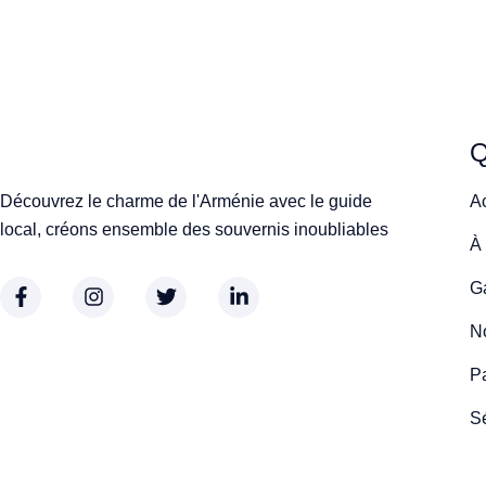
Q
Découvrez le charme de l'Arménie avec le guide
A
local, créons ensemble des souvernis inoubliables
À
Ga
No
P
S