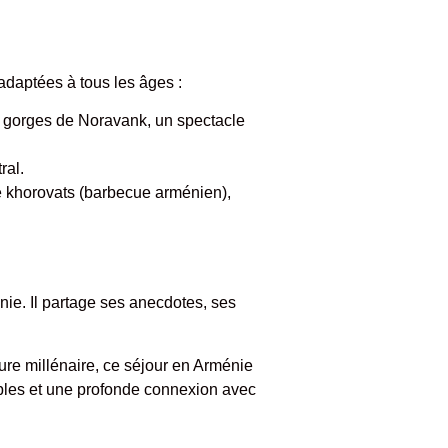
adaptées à tous les âges :
s gorges de Noravank, un spectacle
ral.
le khorovats (barbecue arménien),
nie. Il partage ses anecdotes, ses
re millénaire, ce séjour en Arménie
bles et une profonde connexion avec