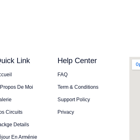
uick Link
Help Center
ccueil
FAQ
 Propos De Moi
Term & Conditions
lerie
Support Policy
s Circuits
Privacy
ackge Details
éjour En Arménie