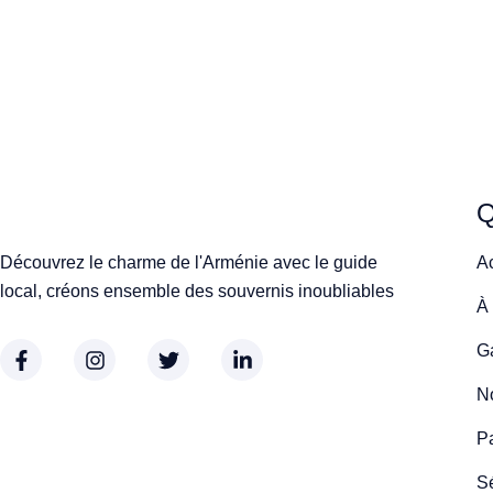
Q
Découvrez le charme de l'Arménie avec le guide
A
local, créons ensemble des souvernis inoubliables
À
Ga
No
P
S