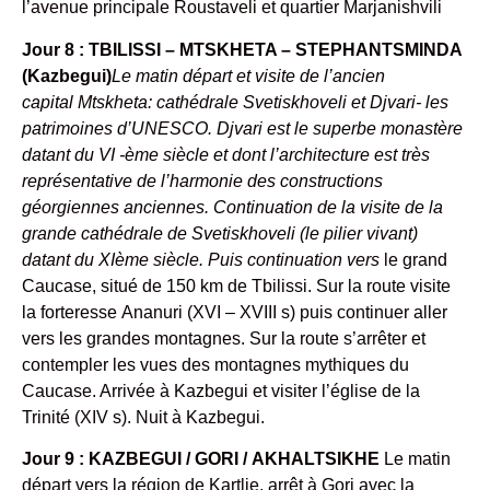
l’avenue principale Roustaveli et quartier Marjanishvili
Jour 8 : TBILISSI – MTSKHETA – STEPHANTSMINDA
(Kazbegui)
Le matin départ et visite de l’ancien
capital Mtskheta: cathédrale Svetiskhoveli et Djvari- les
patrimoines d’UNESCO. Djvari est le superbe monastère
datant du VI -ème siècle et dont l’architecture est très
représentative de l’harmonie des constructions
géorgiennes anciennes. Continuation de la visite de la
grande cathédrale de Svetiskhoveli (le pilier vivant)
datant du XIème siècle. Puis continuation vers
le grand
Caucase, situé de 150 km de Tbilissi. Sur la route visite
la forteresse Ananuri (XVI – XVIII s) puis continuer aller
vers les grandes montagnes. Sur la route s’arrêter et
contempler les vues des montagnes mythiques du
Caucase. Arrivée à Kazbegui et visiter l’église de la
Trinité (XIV s). Nuit à Kazbegui.
Jour 9 : KAZBEGUI / GORI / AKHALTSIKHE
Le matin
départ vers la région de Kartlie, arrêt à Gori avec la