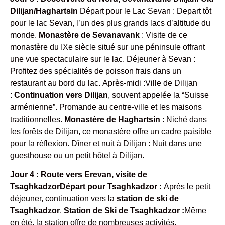
Dilijan/Haghartsin
Départ pour le Lac Sevan : Depart tôt
pour le lac Sevan, l’un des plus grands lacs d’altitude du
monde.
Monastère de Sevanavank
: Visite de ce
monastère du IXe siècle situé sur une péninsule offrant
une vue spectaculaire sur le lac. Déjeuner à Sevan :
Profitez des spécialités de poisson frais dans un
restaurant au bord du lac. Après-midi :Ville de Dilijan
:
Continuation vers Dilijan
, souvent appelée la “Suisse
arménienne”. Promande au centre-ville et les maisons
traditionnelles.
Monastère de Haghartsin
: Niché dans
les forêts de Dilijan, ce monastère offre un cadre paisible
pour la réflexion. Dîner et nuit à Dilijan : Nuit dans une
guesthouse ou un petit hôtel à Dilijan.
Jour 4 : Route vers Erevan, visite de
TsaghkadzorDépart pour Tsaghkadzor :
Après le petit
déjeuner, continuation vers la
station de ski de
Tsaghkadzor
.
Station de Ski de Tsaghkadzor :
Même
en été, la station offre de nombreuses activités,