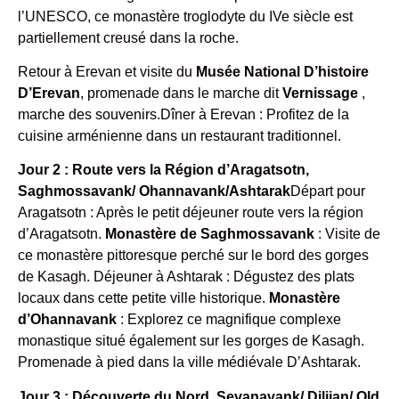
l’UNESCO, ce monastère troglodyte du IVe siècle est
partiellement creusé dans la roche.
Retour à Erevan et visite du
Musée National D’histoire
D’Erevan
, promenade dans le marche dit
Vernissage
,
marche des souvenirs.Dîner à Erevan : Profitez de la
cuisine arménienne dans un restaurant traditionnel.
Jour 2 : Route vers la Région d’Aragatsotn,
Saghmossavank/ Ohannavank/Ashtarak
Départ pour
Aragatsotn : Après le petit déjeuner route vers la région
d’Aragatsotn.
Monastère de Saghmossavank
: Visite de
ce monastère pittoresque perché sur le bord des gorges
de Kasagh. Déjeuner à Ashtarak : Dégustez des plats
locaux dans cette petite ville historique.
Monastère
d’Ohannavank
: Explorez ce magnifique complexe
monastique situé également sur les gorges de Kasagh.
Promenade à pied dans la ville médiévale D’Ashtarak.
Jour 3 : Découverte du Nord, Sevanavank/ Dilijan/ Old