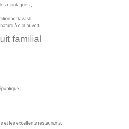
 les montagnes ;
ditionnel lavash.
nature à ciel ouvert.
it familial
épublique ;
 et les excellents restaurants.