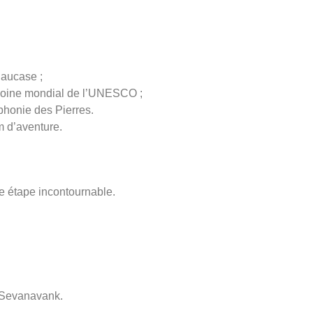
Caucase ;
imoine mondial de l’UNESCO ;
phonie des Pierres.
m d’aventure.
e étape incontournable.
 Sevanavank.