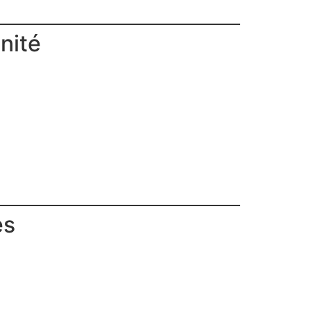
nité
es