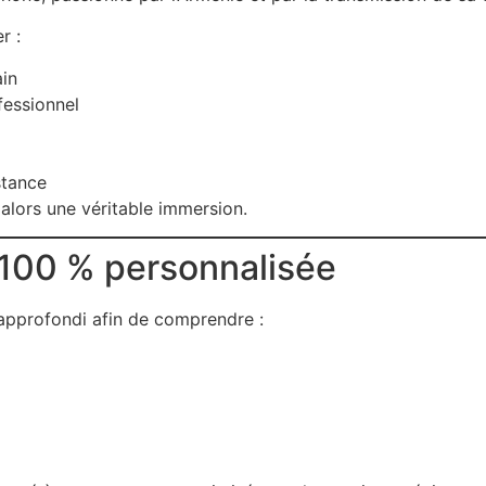
r :
ain
essionnel
stance
alors une véritable immersion.
 100 % personnalisée
pprofondi afin de comprendre :