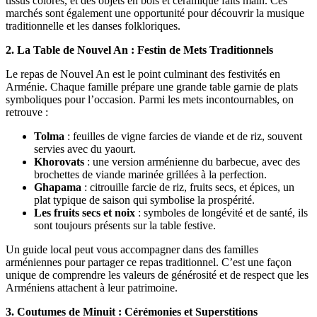
tissus colorés, et des objets en bois et céramique faits main. Ces
marchés sont également une opportunité pour découvrir la musique
traditionnelle et les danses folkloriques.
2. La Table de Nouvel An : Festin de Mets Traditionnels
Le repas de Nouvel An est le point culminant des festivités en
Arménie. Chaque famille prépare une grande table garnie de plats
symboliques pour l’occasion. Parmi les mets incontournables, on
retrouve :
Tolma
: feuilles de vigne farcies de viande et de riz, souvent
servies avec du yaourt.
Khorovats
: une version arménienne du barbecue, avec des
brochettes de viande marinée grillées à la perfection.
Ghapama
: citrouille farcie de riz, fruits secs, et épices, un
plat typique de saison qui symbolise la prospérité.
Les fruits secs et noix
: symboles de longévité et de santé, ils
sont toujours présents sur la table festive.
Un guide local peut vous accompagner dans des familles
arméniennes pour partager ce repas traditionnel. C’est une façon
unique de comprendre les valeurs de générosité et de respect que les
Arméniens attachent à leur patrimoine.
3. Coutumes de Minuit : Cérémonies et Superstitions