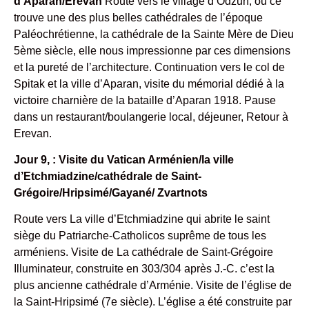
d’Aparan/Erevan
Route vers le village d’Odzun, ou ce
trouve une des plus belles cathédrales de l’époque
Paléochrétienne, la cathédrale de la Sainte Mère de Dieu
5ème siècle, elle nous impressionne par ces dimensions
et la pureté de l’architecture. Continuation vers le col de
Spitak et la ville d’Aparan, visite du mémorial dédié à la
victoire charnière de la bataille d’Aparan 1918. Pause
dans un restaurant/boulangerie local, déjeuner, Retour à
Erevan.
Jour 9, : Visite du Vatican Arménien/la ville
d’Etchmiadzine/cathédrale de Saint-
Grégoire/Hripsimé/Gayané/ Zvartnots
Route vers La ville d’Etchmiadzine qui abrite le saint
siège du Patriarche-Catholicos suprême de tous les
arméniens. Visite de La cathédrale de Saint-Grégoire
Illuminateur, construite en 303/304 après J.-C. c’est la
plus ancienne cathédrale d’Arménie. Visite de l’église de
la Saint-Hripsimé (7e siècle). L’église a été construite par