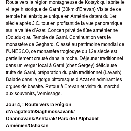
Route vers la région montagneuse de Kotayk qui abrite le
village historique de Garni (30km d’Erevan) Visite de ce
temple hellénistique unique en Arménie datant du 1er
siècle après J.C. tout en profitant de la vue panoramique
sur la vallée d’Azat. Concert privé de flûte arménienne
(Douduk) au Temple de Garni. Continuation vers le
monastère de Geghard. Classé au patrimoine mondial de
l’UNESCO, ce monastère troglodyte du 12e siècle est
partiellement creusé dans la roche. Déjeuner traditionnel
dans un verger local à Garni (chez Sergey) délicieuse
truite de Garni, préparation du pain traditionnel (Lavash).
Balade dans la gorge pittoresque d’Azat en admirant les
orgues de basalte. Retour à Erevan et visite du marché
aux souvenirs, Vernissage.
Jour 4, : Route vers la Région
d’Aragatsotn/Saghmossavank/
Ohannavank/Ashtarak/ Parc de l’Alphabet
Arménien/Oshakan