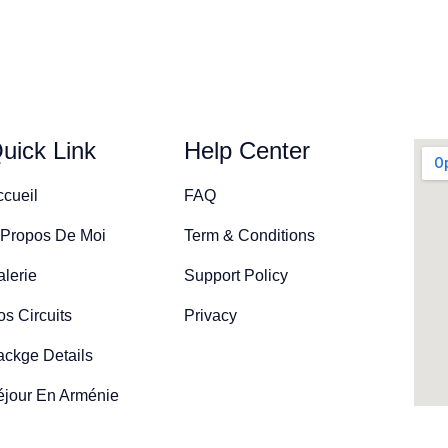
uick Link
Help Center
ccueil
FAQ
 Propos De Moi
Term & Conditions
lerie
Support Policy
s Circuits
Privacy
ackge Details
éjour En Arménie