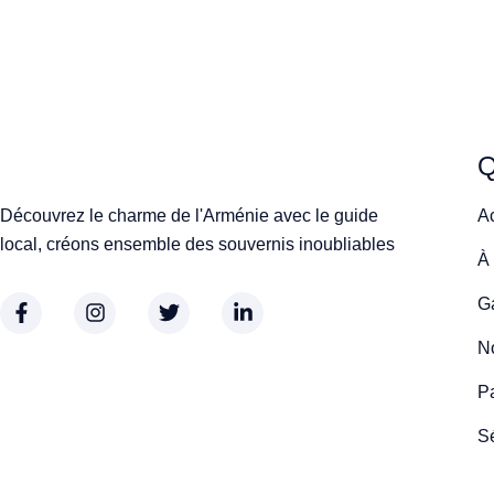
Q
Découvrez le charme de l'Arménie avec le guide
A
local, créons ensemble des souvernis inoubliables
À
Ga
No
P
S