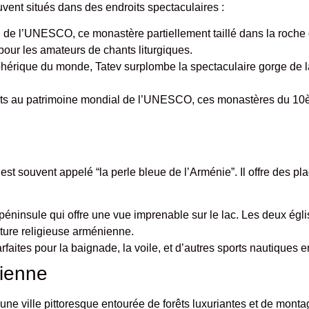
ent situés dans des endroits spectaculaires :
l de l’UNESCO, ce monastère partiellement taillé dans la roche
 pour les amateurs de chants liturgiques.
léphérique du monde, Tatev surplombe la spectaculaire gorge de
its au patrimoine mondial de l’UNESCO, ces monastères du 10èm
st souvent appelé “la perle bleue de l’Arménie”. Il offre des pla
péninsule qui offre une vue imprenable sur le lac. Les deux é
ture religieuse arménienne.
rfaites pour la baignade, la voile, et d’autres sports nautiques e
nienne
t une ville pittoresque entourée de forêts luxuriantes et de monta