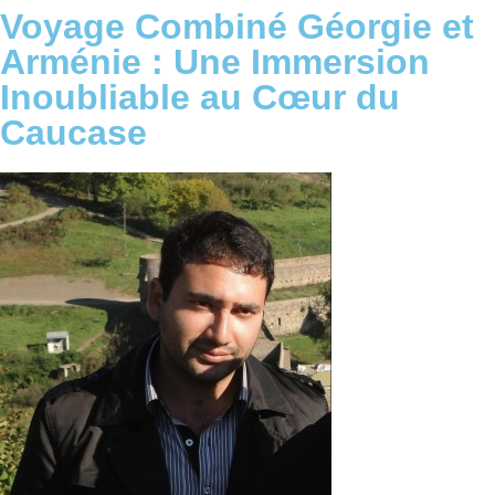
Voyage Combiné Géorgie et
Arménie : Une Immersion
Inoubliable au Cœur du
Caucase